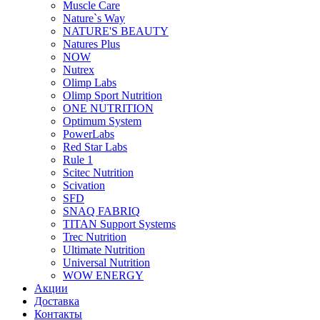
Muscle Care
Nature`s Way
NATURE'S BEAUTY
Natures Plus
NOW
Nutrex
Olimp Labs
Olimp Sport Nutrition
ONE NUTRITION
Optimum System
PowerLabs
Red Star Labs
Rule 1
Scitec Nutrition
Scivation
SFD
SNAQ FABRIQ
TITAN Support Systems
Trec Nutrition
Ultimate Nutrition
Universal Nutrition
WOW ENERGY
Акции
Доставка
Контакты