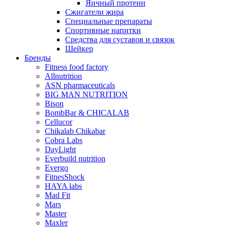
Яичный протеин
Сжигатели жира
Специальные препараты
Спортивные напитки
Средства для суставов и связок
Шейкер
Бренды
Fitness food factory
Allnutrition
ASN pharmaceuticals
BIG MAN NUTRITION
Bison
BombBar & CHICALAB
Cellucor
Chikalab Chikabar
Cobra Labs
DayLight
Everbuild nutrition
Evergo
FitnesShock
HAYA labs
Mad Fit
Mars
Master
Maxler