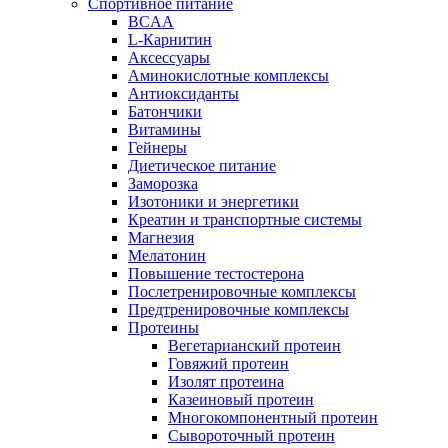
Спортивное питание
BCAA
L-Карнитин
Аксессуары
Аминокислотные комплексы
Антиоксиданты
Батончики
Витамины
Гейнеры
Диетическое питание
Заморозка
Изотоники и энергетики
Креатин и транспортные системы
Магнезия
Мелатонин
Повышение тестостерона
Послетренировочные комплексы
Предтренировочные комплексы
Протеины
Вегетарианский протеин
Говяжий протеин
Изолят протеина
Казеиновый протеин
Многокомпонентный протеин
Сывороточный протеин