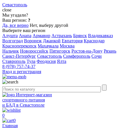
Севастополь
close
Мы угадали?
Ваш регион:
?
Да, все верно
Нет, выберу другой
Выберите ваш регион
Алушта
Анапа
Армавир
Астрахань
Брянск
Владикавказ
Волгоград
Воронеж
Джанкой
Евпатория
Краснодар
Красноперекопск
Махачкала
Москва
Нальчик
Новороссийск
Пятигорск
Ростов-на-Дону
Рязань
Санкт-Петербург
Севастополь
Симферополь
Сочи
Ставрополь
Тула
Феодосия
Ялта
8 (978) 757-74-37
Вход и регистрация
Интернет-магазин
спортивного питания
и БАД в Севастополе
0
0
Главная