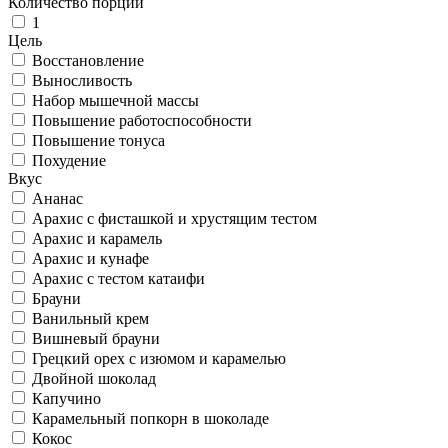
Количество порций
1
Цель
Восстановление
Выносливость
Набор мышечной массы
Повышение работоспособности
Повышение тонуса
Похудение
Вкус
Ананас
Арахис c фисташкой и хрустящим тестом
Арахис и карамель
Арахис и кунафе
Арахис с тестом катаифи
Брауни
Ванильный крем
Вишневый брауни
Грецкий орех с изюмом и карамелью
Двойной шоколад
Капучино
Карамельный попкорн в шоколаде
Кокос