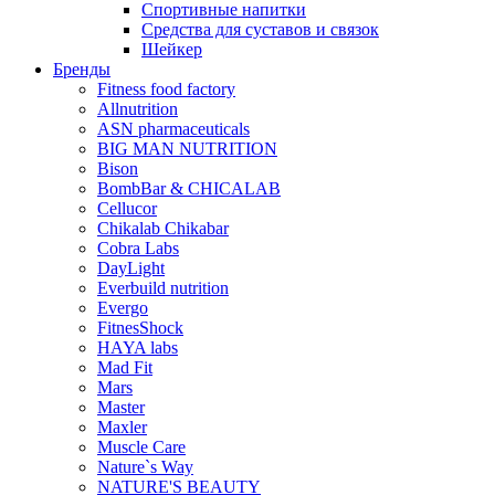
Спортивные напитки
Средства для суставов и связок
Шейкер
Бренды
Fitness food factory
Allnutrition
ASN pharmaceuticals
BIG MAN NUTRITION
Bison
BombBar & CHICALAB
Cellucor
Chikalab Chikabar
Cobra Labs
DayLight
Everbuild nutrition
Evergo
FitnesShock
HAYA labs
Mad Fit
Mars
Master
Maxler
Muscle Care
Nature`s Way
NATURE'S BEAUTY