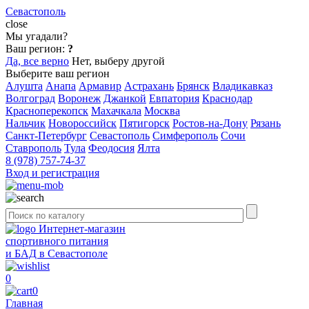
Севастополь
close
Мы угадали?
Ваш регион:
?
Да, все верно
Нет, выберу другой
Выберите ваш регион
Алушта
Анапа
Армавир
Астрахань
Брянск
Владикавказ
Волгоград
Воронеж
Джанкой
Евпатория
Краснодар
Красноперекопск
Махачкала
Москва
Нальчик
Новороссийск
Пятигорск
Ростов-на-Дону
Рязань
Санкт-Петербург
Севастополь
Симферополь
Сочи
Ставрополь
Тула
Феодосия
Ялта
8 (978) 757-74-37
Вход и регистрация
Интернет-магазин
спортивного питания
и БАД в Севастополе
0
0
Главная