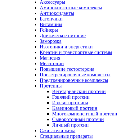
Аксессуары
Аминокислотные комплексы
Антиоксиданты
Батончики
Витамины
Гейнеры
Диетическое питание
Заморозка
Изотоники и энергетики
Креатин и транспортные системы
Магнезия
Мелатонин
Повышение тестостерона
Послетренировочные комплексы
Предтренировочные комплексы
Протеины
Вегетарианский протеин
Говяжий протеин
Изолят протеина
Казеиновый протеин
Многокомпонентный протеин
Сывороточный протеин
Яичный протеин
Сжигатели жира
Специальные препараты