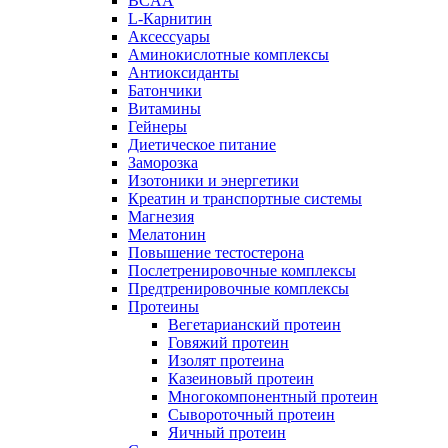
BCAA
L-Карнитин
Аксессуары
Аминокислотные комплексы
Антиоксиданты
Батончики
Витамины
Гейнеры
Диетическое питание
Заморозка
Изотоники и энергетики
Креатин и транспортные системы
Магнезия
Мелатонин
Повышение тестостерона
Послетренировочные комплексы
Предтренировочные комплексы
Протеины
Вегетарианский протеин
Говяжий протеин
Изолят протеина
Казеиновый протеин
Многокомпонентный протеин
Сывороточный протеин
Яичный протеин