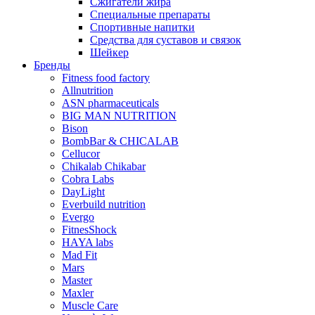
Сжигатели жира
Специальные препараты
Спортивные напитки
Средства для суставов и связок
Шейкер
Бренды
Fitness food factory
Allnutrition
ASN pharmaceuticals
BIG MAN NUTRITION
Bison
BombBar & CHICALAB
Cellucor
Chikalab Chikabar
Cobra Labs
DayLight
Everbuild nutrition
Evergo
FitnesShock
HAYA labs
Mad Fit
Mars
Master
Maxler
Muscle Care