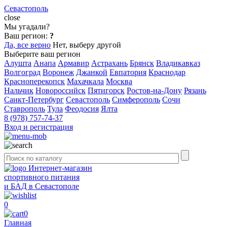
Севастополь
close
Мы угадали?
Ваш регион:
?
Да, все верно
Нет, выберу другой
Выберите ваш регион
Алушта
Анапа
Армавир
Астрахань
Брянск
Владикавказ
Волгоград
Воронеж
Джанкой
Евпатория
Краснодар
Красноперекопск
Махачкала
Москва
Нальчик
Новороссийск
Пятигорск
Ростов-на-Дону
Рязань
Санкт-Петербург
Севастополь
Симферополь
Сочи
Ставрополь
Тула
Феодосия
Ялта
8 (978) 757-74-37
Вход и регистрация
Интернет-магазин
спортивного питания
и БАД в Севастополе
0
0
Главная