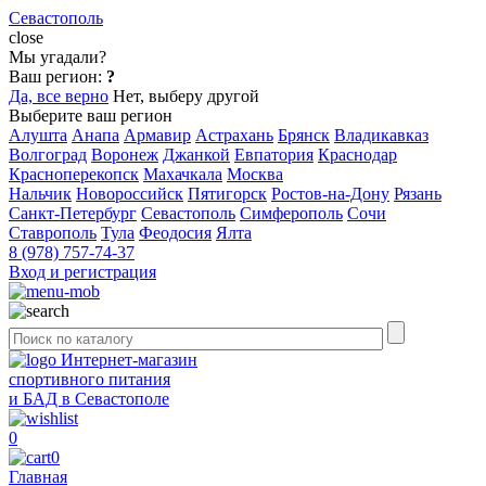
Севастополь
close
Мы угадали?
Ваш регион:
?
Да, все верно
Нет, выберу другой
Выберите ваш регион
Алушта
Анапа
Армавир
Астрахань
Брянск
Владикавказ
Волгоград
Воронеж
Джанкой
Евпатория
Краснодар
Красноперекопск
Махачкала
Москва
Нальчик
Новороссийск
Пятигорск
Ростов-на-Дону
Рязань
Санкт-Петербург
Севастополь
Симферополь
Сочи
Ставрополь
Тула
Феодосия
Ялта
8 (978) 757-74-37
Вход и регистрация
Интернет-магазин
спортивного питания
и БАД в Севастополе
0
0
Главная