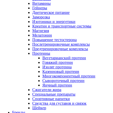
Витамины
Гейнеры
Диетическое питание
Заморозка
Изотоники и энергетики
Креатин и транспортные системы
Магнезия
Мелатонин
Повышение тестостерона
Послетренировочные комплексы
Предтренировочные комплексы
Протеины
Вегетарианский протеин
Говяжий протеин
Изолят протеина
Казеиновый протеин
Многокомпонентный протеин
Сывороточный протеин
Яичный протеин
Сжигатели жира
Специальные препараты
Спортивные напитки
Средства для суставов и связок
Шейкер
Бренды