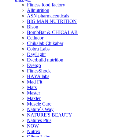
Fitness food factory
Allnutrition
ASN pharmaceuticals
BIG MAN NUTRITION
Bison
BombBar & CHICALAB
Cellucor
Chikalab Chikabar
Cobra Labs
DayLight
Everbuild nutrition
Evergo
FitnesShock
HAYA labs
Mad Fit
Mars
Master
Maxler
Muscle Care
Nature`s Way
NATURE'S BEAUTY
Natures Plus
NOW
Nutrex
Olimp Labs