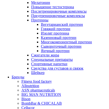
Мелатонин
Повышение тестостерона
Послетренировочные комплексы
Предтренировочные комплексы
Протеины
Вегетарианский протеин
Говяжий протеин
Изолят протеина
Казеиновый протеин
Многокомпонентный протеин
Сывороточный протеин
Яичный протеин
Сжигатели жира
Специальные препараты
Спортивные напитки
Средства для суставов и связок
Шейкер
Бренды
Fitness food factory
Allnutrition
ASN pharmaceuticals
BIG MAN NUTRITION
Bison
BombBar & CHICALAB
Cellucor