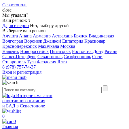
Севастополь
close
Мы угадали?
Ваш регион:
?
Да, все верно
Нет, выберу другой
Выберите ваш регион
Алушта
Анапа
Армавир
Астрахань
Брянск
Владикавказ
Волгоград
Воронеж
Джанкой
Евпатория
Краснодар
Красноперекопск
Махачкала
Москва
Нальчик
Новороссийск
Пятигорск
Ростов-на-Дону
Рязань
Санкт-Петербург
Севастополь
Симферополь
Сочи
Ставрополь
Тула
Феодосия
Ялта
8 (978) 757-74-37
Вход и регистрация
Интернет-магазин
спортивного питания
и БАД в Севастополе
0
0
Главная