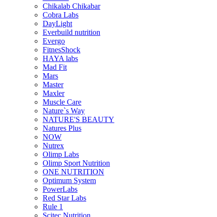
Chikalab Chikabar
Cobra Labs
DayLight
Everbuild nutrition
Evergo
FitnesShock
HAYA labs
Mad Fit
Mars
Master
Maxler
Muscle Care
Nature`s Way
NATURE'S BEAUTY
Natures Plus
NOW
Nutrex
Olimp Labs
Olimp Sport Nutrition
ONE NUTRITION
Optimum System
PowerLabs
Red Star Labs
Rule 1
Scitec Nutrition