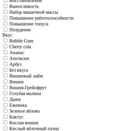
Восстановление
Выносливость
Набор мышечной массы
Повышение работоспособности
Повышение тонуса
Похудение
Вкус
Bubble Gum
Cherry cola
Ананас
Апельсин
Арбуз
Без вкуса
Вишневый лайм
Вишня
Вишня-Грейпфрут
Голубая малина
Дыня
Ежевика
Зеленое яблоко
Кактус
Кислая вишня
Кислый яблочный пунш