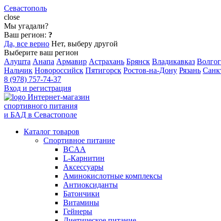
Севастополь
close
Мы угадали?
Ваш регион:
?
Да, все верно
Нет, выберу другой
Выберите ваш регион
Алушта
Анапа
Армавир
Астрахань
Брянск
Владикавказ
Волгог
Нальчик
Новороссийск
Пятигорск
Ростов-на-Дону
Рязань
Санк
8 (978) 757-74-37
Вход и регистрация
Интернет-магазин
спортивного питания
и БАД в Севастополе
Каталог товаров
Спортивное питание
BCAA
L-Карнитин
Аксессуары
Аминокислотные комплексы
Антиоксиданты
Батончики
Витамины
Гейнеры
Диетическое питание