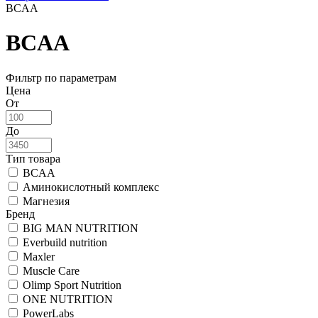
BCAA
BCAA
Фильтр по параметрам
Цена
От
До
Тип товара
BCAA
Аминокислотный комплекс
Магнезия
Бренд
BIG MAN NUTRITION
Everbuild nutrition
Maxler
Muscle Care
Olimp Sport Nutrition
ONE NUTRITION
PowerLabs