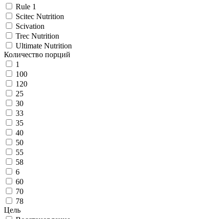
Rule 1
Scitec Nutrition
Scivation
Trec Nutrition
Ultimate Nutrition
Количество порций
1
100
120
25
30
33
35
40
50
55
58
6
60
70
78
Цель