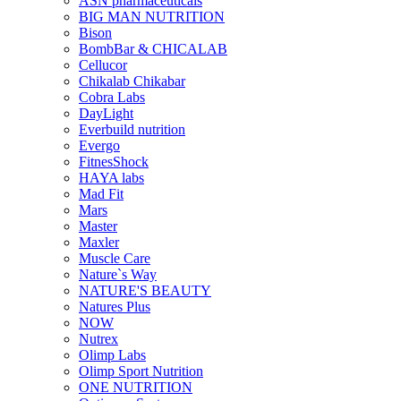
ASN pharmaceuticals
BIG MAN NUTRITION
Bison
BombBar & CHICALAB
Cellucor
Chikalab Chikabar
Cobra Labs
DayLight
Everbuild nutrition
Evergo
FitnesShock
HAYA labs
Mad Fit
Mars
Master
Maxler
Muscle Care
Nature`s Way
NATURE'S BEAUTY
Natures Plus
NOW
Nutrex
Olimp Labs
Olimp Sport Nutrition
ONE NUTRITION