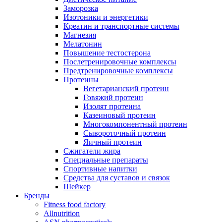
Заморозка
Изотоники и энергетики
Креатин и транспортные системы
Магнезия
Мелатонин
Повышение тестостерона
Послетренировочные комплексы
Предтренировочные комплексы
Протеины
Вегетарианский протеин
Говяжий протеин
Изолят протеина
Казеиновый протеин
Многокомпонентный протеин
Сывороточный протеин
Яичный протеин
Сжигатели жира
Специальные препараты
Спортивные напитки
Средства для суставов и связок
Шейкер
Бренды
Fitness food factory
Allnutrition