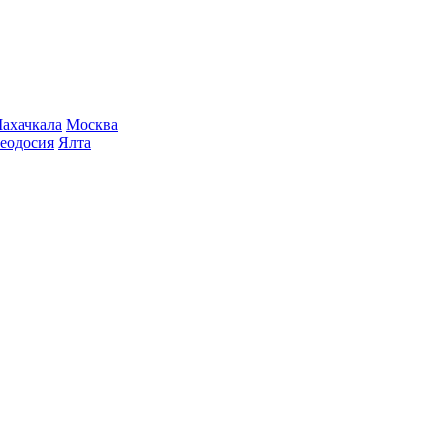
ахачкала
Москва
еодосия
Ялта