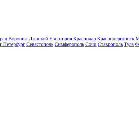
рад
Воронеж
Джанкой
Евпатория
Краснодар
Красноперекопск
М
т-Петербург
Севастополь
Симферополь
Сочи
Ставрополь
Тула
Ф