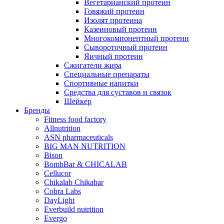
Вегетарианский протеин
Говяжий протеин
Изолят протеина
Казеиновый протеин
Многокомпонентный протеин
Сывороточный протеин
Яичный протеин
Сжигатели жира
Специальные препараты
Спортивные напитки
Средства для суставов и связок
Шейкер
Бренды
Fitness food factory
Allnutrition
ASN pharmaceuticals
BIG MAN NUTRITION
Bison
BombBar & CHICALAB
Cellucor
Chikalab Chikabar
Cobra Labs
DayLight
Everbuild nutrition
Evergo