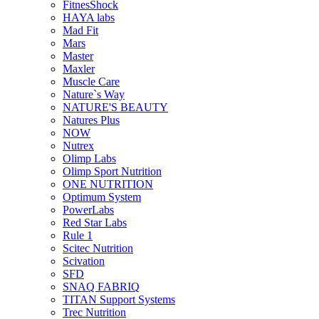
FitnesShock
HAYA labs
Mad Fit
Mars
Master
Maxler
Muscle Care
Nature`s Way
NATURE'S BEAUTY
Natures Plus
NOW
Nutrex
Olimp Labs
Olimp Sport Nutrition
ONE NUTRITION
Optimum System
PowerLabs
Red Star Labs
Rule 1
Scitec Nutrition
Scivation
SFD
SNAQ FABRIQ
TITAN Support Systems
Trec Nutrition