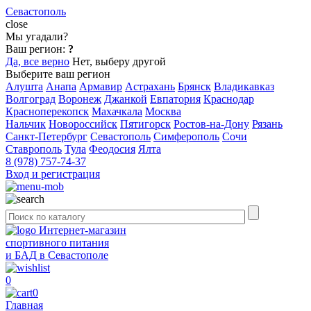
Севастополь
close
Мы угадали?
Ваш регион:
?
Да, все верно
Нет, выберу другой
Выберите ваш регион
Алушта
Анапа
Армавир
Астрахань
Брянск
Владикавказ
Волгоград
Воронеж
Джанкой
Евпатория
Краснодар
Красноперекопск
Махачкала
Москва
Нальчик
Новороссийск
Пятигорск
Ростов-на-Дону
Рязань
Санкт-Петербург
Севастополь
Симферополь
Сочи
Ставрополь
Тула
Феодосия
Ялта
8 (978) 757-74-37
Вход и регистрация
Интернет-магазин
спортивного питания
и БАД в Севастополе
0
0
Главная