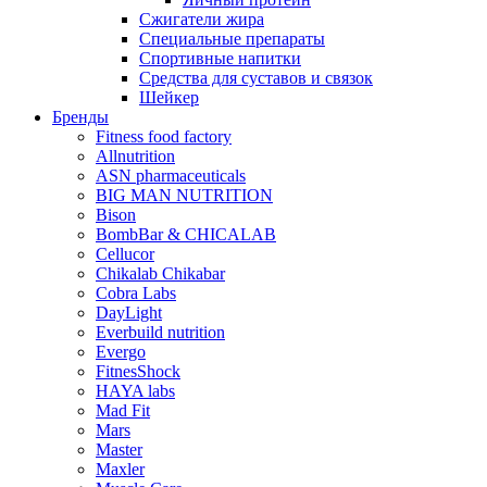
Сжигатели жира
Специальные препараты
Спортивные напитки
Средства для суставов и связок
Шейкер
Бренды
Fitness food factory
Allnutrition
ASN pharmaceuticals
BIG MAN NUTRITION
Bison
BombBar & CHICALAB
Cellucor
Chikalab Chikabar
Cobra Labs
DayLight
Everbuild nutrition
Evergo
FitnesShock
HAYA labs
Mad Fit
Mars
Master
Maxler