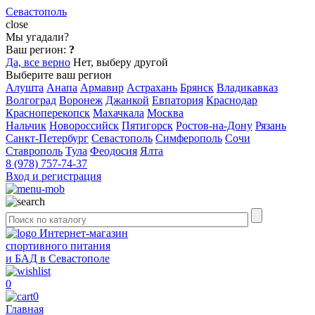
Севастополь
close
Мы угадали?
Ваш регион:
?
Да, все верно
Нет, выберу другой
Выберите ваш регион
Алушта
Анапа
Армавир
Астрахань
Брянск
Владикавказ
Волгоград
Воронеж
Джанкой
Евпатория
Краснодар
Красноперекопск
Махачкала
Москва
Нальчик
Новороссийск
Пятигорск
Ростов-на-Дону
Рязань
Санкт-Петербург
Севастополь
Симферополь
Сочи
Ставрополь
Тула
Феодосия
Ялта
8 (978) 757-74-37
Вход и регистрация
Интернет-магазин
спортивного питания
и БАД в Севастополе
0
0
Главная