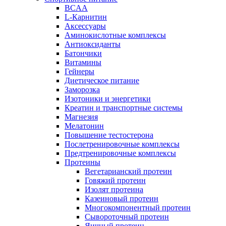
BCAA
L-Карнитин
Аксессуары
Аминокислотные комплексы
Антиоксиданты
Батончики
Витамины
Гейнеры
Диетическое питание
Заморозка
Изотоники и энергетики
Креатин и транспортные системы
Магнезия
Мелатонин
Повышение тестостерона
Послетренировочные комплексы
Предтренировочные комплексы
Протеины
Вегетарианский протеин
Говяжий протеин
Изолят протеина
Казеиновый протеин
Многокомпонентный протеин
Сывороточный протеин
Яичный протеин