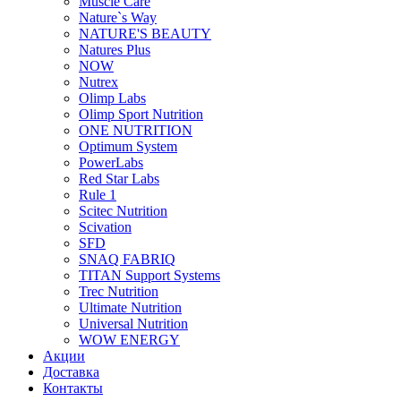
Muscle Care
Nature`s Way
NATURE'S BEAUTY
Natures Plus
NOW
Nutrex
Olimp Labs
Olimp Sport Nutrition
ONE NUTRITION
Optimum System
PowerLabs
Red Star Labs
Rule 1
Scitec Nutrition
Scivation
SFD
SNAQ FABRIQ
TITAN Support Systems
Trec Nutrition
Ultimate Nutrition
Universal Nutrition
WOW ENERGY
Акции
Доставка
Контакты