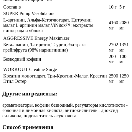
Состав в
10 г
5 г
SUPER Pump Vasolidators
L-аргинин, Альфа-Кетоглютарат, Цитрулин
4160
2080
малат,L-аргинин малат,ViNitox™: экстракты
мг
мг
винограда и яблока
AGGRESSIVE Energy Maximizer
Бета-аланин,Л-тирозин,Таурин,Экстракт
2702
1351
грейпфрута (98% нарингинина)
мг
мг
200
100
Безводный кофеин
мг
мг
WORKOUT Creatine Surge
Креатин моногидрат, Три-Креатин-Малат, Креатин
2500
1250
Этил Эстер
мг
мг
Другие ингредиенты:
ароматизаторы, кофеин безводный, регуляторы кислотности -
яблочная и лимонная кислота; антиокислитель - диоксид
силикона, подсластитель - сукралоза.
Способ применения