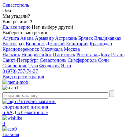
Севастополь
close
Мы угадали?
Ваш регион:
?
Да, все верно
Нет, выберу другой
Выберите ваш регион
Алушта
Анапа
Армавир
Астрахань
Брянск
Владикавказ
Волгоград
Воронеж
Джанкой
Евпатория
Краснодар
Красноперекопск
Махачкала
Москва
Нальчик
Новороссийск
Пятигорск
Ростов-на-Дону
Рязань
Санкт-Петербург
Севастополь
Симферополь
Сочи
Ставрополь
Тула
Феодосия
Ялта
8 (978) 757-74-37
Вход и регистрация
Интернет-магазин
спортивного питания
и БАД в Севастополе
0
0
Главная