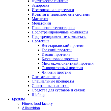
Диетическое питание
Заморозка
Изотоники и энергетики
Креатин и транспортные системы
Магнезия
Мелатонин
Повышение тестостерона
Послетренировочные комплексы
Предтренировочные комплексы
Протеины
Вегетарианский протеин
Говяжий протеин
Изолят протеина
Казеиновый протеин
Многокомпонентный протеин
Сывороточный протеин
Яичный протеин
Сжигатели жира
Специальные препараты
Спортивные напитки
Средства для суставов и связок
Шейкер
Бренды
Fitness food factory
Allnutrition