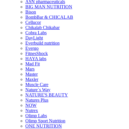
ASN pharmaceuticals
BIG MAN NUTRITION
Bison
BombBar & CHICALAB
Cellucor
Chikalab Chikabar
Cobra Labs
DayLight
Everbuild nutrition
Evergo
FitnesShock
HAYA labs
Mad Fit
Mars
Master
Maxler
Muscle Care
Nature`s Way
NATURE'S BEAUTY
Natures Plus
NOW
Nutrex
Olimp Labs
Olimp Sport Nutrition
ONE NUTRITION